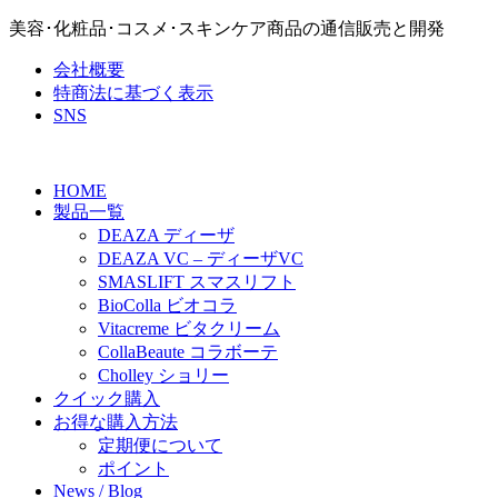
美容･化粧品･コスメ･スキンケア商品の通信販売と開発
会社概要
特商法に基づく表示
SNS
HOME
製品一覧
DEAZA ディーザ
DEAZA VC – ディーザVC
SMASLIFT スマスリフト
BioColla ビオコラ
Vitacreme ビタクリーム
CollaBeaute コラボーテ
Cholley ショリー
クイック購入
お得な購入方法
定期便について
ポイント
News / Blog