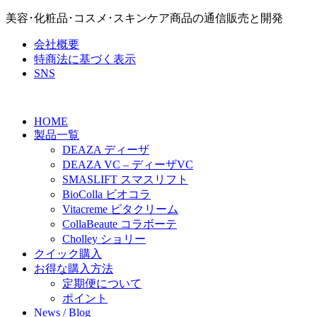
美容･化粧品･コスメ･スキンケア商品の通信販売と開発
会社概要
特商法に基づく表示
SNS
HOME
製品一覧
DEAZA ディーザ
DEAZA VC – ディーザVC
SMASLIFT スマスリフト
BioColla ビオコラ
Vitacreme ビタクリーム
CollaBeaute コラボーテ
Cholley ショリー
クイック購入
お得な購入方法
定期便について
ポイント
News / Blog