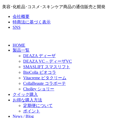
美容･化粧品･コスメ･スキンケア商品の通信販売と開発
会社概要
特商法に基づく表示
SNS
HOME
製品一覧
DEAZA ディーザ
DEAZA VC – ディーザVC
SMASLIFT スマスリフト
BioColla ビオコラ
Vitacreme ビタクリーム
CollaBeaute コラボーテ
Cholley ショリー
クイック購入
お得な購入方法
定期便について
ポイント
News / Blog