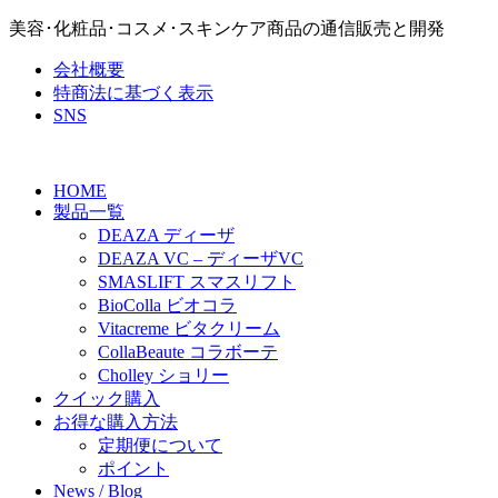
美容･化粧品･コスメ･スキンケア商品の通信販売と開発
会社概要
特商法に基づく表示
SNS
HOME
製品一覧
DEAZA ディーザ
DEAZA VC – ディーザVC
SMASLIFT スマスリフト
BioColla ビオコラ
Vitacreme ビタクリーム
CollaBeaute コラボーテ
Cholley ショリー
クイック購入
お得な購入方法
定期便について
ポイント
News / Blog