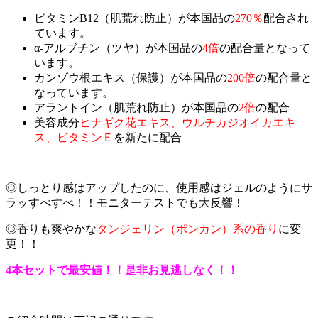
ビタミンB12（肌荒れ防止）が本国品の
270％
配合され
ています。
α‐アルブチン（ツヤ）が本国品の
4倍
の配合量となって
います。
カンゾウ根エキス（保護）が本国品の
200倍
の配合量と
なっています。
アラントイン（肌荒れ防止）が本国品の
2倍
の配合
美容成分
ヒナギク花エキス、ウルチカジオイカエキ
ス、ビタミンＥ
を新たに配合
◎しっとり感はアップしたのに、使用感はジェルのようにサ
ラッすべすべ！！モニターテストでも大反響！
◎香りも爽やかな
タンジェリン（ポンカン）系の香り
に変
更！！
4本セットで最安値！！是非お見逃しなく！！