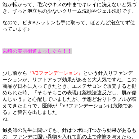
泡が転がって、毛穴やキメの中までキレイに洗えないと気づ
き、ずっと泡立ちの少ないクリーム洗顔やジェル洗顔です。
なので、ビタBムッサンも手に取って、ほとんど泡立てず使
っています♪
宮崎の美肌街道まっしぐら！！
少し前から
『V3ファンデーション』
という針入りファンデ
ーションが、リフトアップ効果があると大人気ですね。この
商品が日本に入ってきたとき、エステサロンで販売すると勧
められた時、『そもそもこの表現は薬機法違反だし、肌が傷
んじゃう』と心配していましたが、予想どおりトラブルが増
えてきたようで、医師が『V3ファンデーションは危険であ
る』と警告を出しました
ね
鍼灸師の先生に聞いても、針はツボに打つから効果があるも
の。ファンデに固い異物を入れて肌の上で摩擦を与えたら、