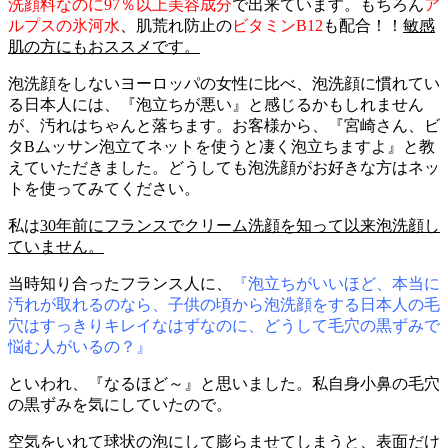
洗顔料なのに97％以上美容成分
で出来ています。もちろん
ア
ルプスの氷河水
、肌荒れ防止の
ビタミンB12
も配合！！
敏感
肌の方にもおススメです。
泡洗顔をしないヨーロッパの女性に比べ、泡洗顔に慣れてい
る日本人には、『泡立ちが悪い』と感じるかもしれません
が、汚れはちゃんと落ちます。お客様から、『宮崎さん、ビ
タBムッサン泡立てネットを使うと凄く泡立ちますよ』と教
えていただきました。どうしても泡洗顔がお好きな方はネッ
トを使ってみてください。
私は
30年前にフランスでクリーム洗顔を知って以来泡洗顔し
ていません。
当時知り合ったフランス人に、
『泡立ちがいいほど、本当に
汚れが取れるのなら、子供の頃から泡洗顔をする日本人の毛
穴はすっきりキレイなはずなのに、どうして毛穴の黒ずみで
悩む人がいるの？』
といわれ、『なるほど～』と思いました。私自身小鼻の毛穴
の黒ずみを気にしていたので。
空気をいれて球状の泡にして膨らませてしまうと、表面だけ