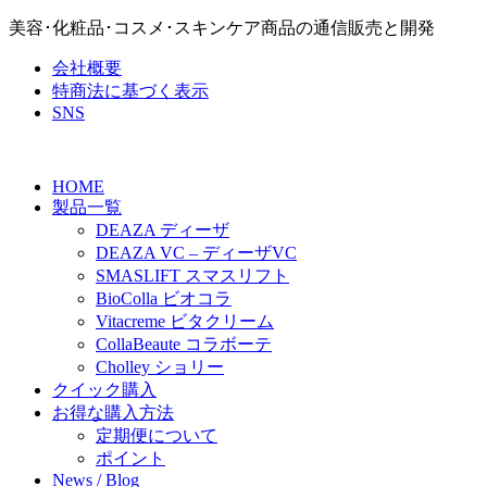
美容･化粧品･コスメ･スキンケア商品の通信販売と開発
会社概要
特商法に基づく表示
SNS
HOME
製品一覧
DEAZA ディーザ
DEAZA VC – ディーザVC
SMASLIFT スマスリフト
BioColla ビオコラ
Vitacreme ビタクリーム
CollaBeaute コラボーテ
Cholley ショリー
クイック購入
お得な購入方法
定期便について
ポイント
News / Blog