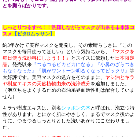
とを願うばかりです。
しっとりつるすべ！！洗顔しながらマスクが出来る未来派コ
スメ
【ビタ
B
ムッサン】
約3年かけて美容マスクを開発し、その素晴らしさに『この
マスクを毎日使ってほしい』という気持ちから、
『マスクを
毎日使う洗顔料にしよう！！』
とスイスに依頼した
日本限定
品
。発売以来
『つるつるピカピカになる』『小鼻のざらつき
もなくなった』『肌がワントーン明るくなってビックリ』
等
大好評です。美容マスクの処方をそのままに、
ヤシ油とキラ
ヤ樹皮エキスの天然植物由来の洗浄成分
を追加しました。
（泡立ちをよくするための石油系界面活性剤は配合していま
せん）
キラヤ樹皮エキスは、別名
シャボンの木
と呼ばれ、泡立つ特
性があります。とにかく肌にやさしく、まるでマスク後のよ
うに、つるつるしっとりとした洗いあがりにこだわりまし
た。