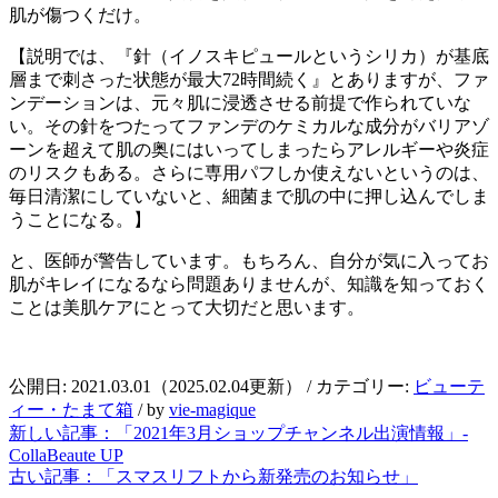
肌が傷つくだけ。
【説明では、『針（イノスキピュールというシリカ）が基底
層まで刺さった状態が最大72時間続く』とありますが、ファ
ンデーションは、元々肌に浸透させる前提で作られていな
い。その針をつたってファンデのケミカルな成分がバリアゾ
ーンを超えて肌の奥にはいってしまったらアレルギーや炎症
のリスクもある。さらに専用パフしか使えないというのは、
毎日清潔にしていないと、細菌まで肌の中に押し込んでしま
うことになる。】
と、医師が警告しています。もちろん、自分が気に入ってお
肌がキレイになるなら問題ありませんが、知識を知っておく
ことは美肌ケアにとって大切だと思います。
公開日:
2021.03.01
（
2025.02.04
更新）
/ カテゴリー:
ビューテ
ィー・たまて箱
/
by
vie-magique
新しい記事：
「2021年3月ショップチャンネル出演情報」-
CollaBeaute UP
古い記事：
「スマスリフトから新発売のお知らせ」