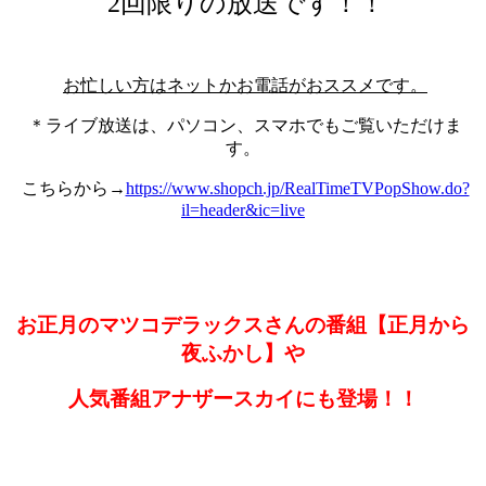
2回限りの放送です！！
お忙しい方はネットかお電話がおススメです。
＊ライブ放送は、パソコン、スマホでもご覧いただけま
す。
こちらから→
https://www.shopch.jp/RealTimeTVPopShow.do?
il=header&ic=live
お正月のマツコデラックスさんの番組【正月から
夜ふかし】や
人気番組アナザースカイにも登場！！