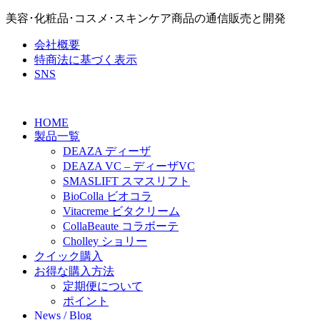
美容･化粧品･コスメ･スキンケア商品の通信販売と開発
会社概要
特商法に基づく表示
SNS
HOME
製品一覧
DEAZA ディーザ
DEAZA VC – ディーザVC
SMASLIFT スマスリフト
BioColla ビオコラ
Vitacreme ビタクリーム
CollaBeaute コラボーテ
Cholley ショリー
クイック購入
お得な購入方法
定期便について
ポイント
News / Blog