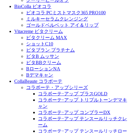
クーリーヒールオフ
BioColla ビオコラ
ビオコラ PCミストマスク365 PRO100
ミルキーセラムクレンジング
ゴールドベルベット アイ＆リップ
Vitacreme ビタクリーム
ビタクリーム MAX
ショットC10
ビタブラン プラチナム
ビタB ムッサン
ビタBBクリーム
BローションNA
Bデマキャン
CollaBeaute コラボーテ
コラボーテ・アップシリーズ
コラボーテ･アップ プラスGOLD
コラボーテ･アップ トリプルトーンデマキ
ャン
コラボーテ･アップ コンブラーDX
コラボーテ･アップ テンスールリッチクレ
ーム
コラボーテ･アップ テンスールリッチロー