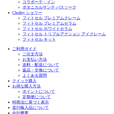
コラボーテ・イン
ボタニカルサンテ バスソーク
Cholley ショリー
フィトセル プレミアムクレーム
フィトセル プレミアムセラム
フィトセル ホワイトセラム
フィトセル トリプルアクション アイクレーム
フィトセル キット
ご利用ガイド
ご注文方法
お支払い方法
送料・配送について
返品・交換について
よくある質問
クイック購入
お得な購入方法
ポイントについて
定期便について
特商法に基づく表示
並行輸入品について
会社概要