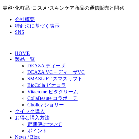
美容･化粧品･コスメ･スキンケア商品の通信販売と開発
会社概要
特商法に基づく表示
SNS
HOME
製品一覧
DEAZA ディーザ
DEAZA VC – ディーザVC
SMASLIFT スマスリフト
BioColla ビオコラ
Vitacreme ビタクリーム
CollaBeaute コラボーテ
Cholley ショリー
クイック購入
お得な購入方法
定期便について
ポイント
News / Blog